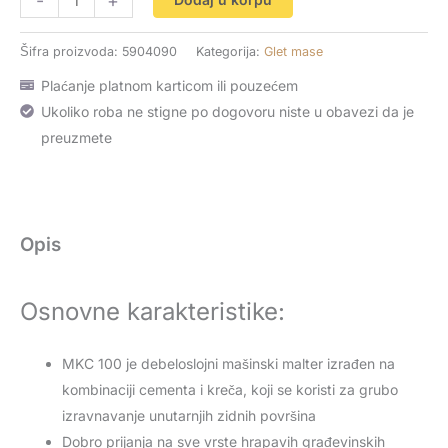
-
+
Šifra proizvoda:
5904090
Kategorija:
Glet mase
Plaćanje platnom karticom ili pouzećem
Ukoliko roba ne stigne po dogovoru niste u obavezi da je
preuzmete
Opis
Osnovne karakteristike:
MKC 100 je debeloslojni mašinski malter izrađen na
kombinaciji cementa i kreča, koji se koristi za grubo
izravnavanje unutarnjih zidnih površina
Dobro prijanja na sve vrste hrapavih građevinskih