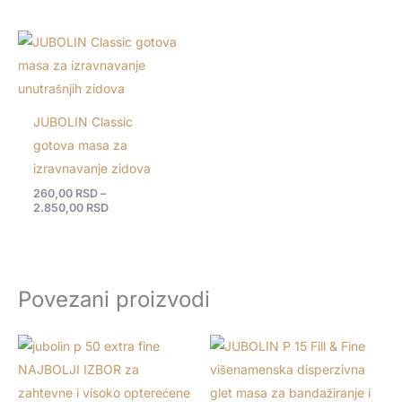
Raspon
cena:
od
260,00 RSD
do
2.850,00 RSD
JUBOLIN Classic
gotova masa za
izravnavanje zidova
260,00
RSD
–
2.850,00
RSD
Povezani proizvodi
Raspon
cena:
od
1.150,00 RSD
do