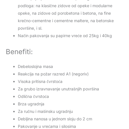
podloga: na klasične zidove od opeke i modularne
opeke, na zidove od porobetona i betona, na fine
krečno-cementne i cementne maltere, na betonske
površine, i sl.
Način pakovanja su papirne vreće od 25kg i 40kg
Benefiti:
Debeloslojna masa
Reakcija na požar razred A1 (negoriv)
Visoka pritisna čvrstoća
Za grubo izravnavanje unutrašnjih površina
Odlična čvrstoća
Brza ugradnja
Za ručnu i mašinsku ugradnju
Debljina nanosa u jednom sloju do 2 cm
Pakovanje u vrećama i silosima