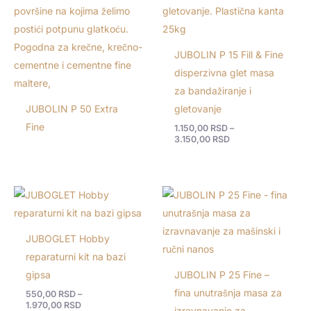
3.150,00 RSD
JUBOLIN P 15 Fill & Fine
disperzivna glet masa
za bandažiranje i
JUBOLIN P 50 Extra
gletovanje
Fine
1.150,00
RSD
–
3.150,00
RSD
Raspon
cena:
od
550,00 RSD
do
JUBOGLET Hobby
1.970,00 RSD
reparaturni kit na bazi
gipsa
JUBOLIN P 25 Fine –
fina unutrašnja masa za
550,00
RSD
–
1.970,00
RSD
izravnavanje za