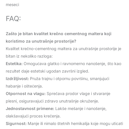
meseci
FAQ:
Zašto je bitan kvalitet krečno cementnog maltera koji
koristimo za unutrašnje prostorije?
Kvalitet krečno-cementnog maltera za unutrašnje prostorije je
bitan iz nekoliko razloga:
Estetika:
Omogućava glatko i ravnomerno nanošenje, što kao
rezultet daje estetski ugodan završni izgled.
Izdržljivost:
Pruža trajnu i otpornu površinu, smanjujući
habanje i oštećenja.
Otpornost na vlagu:
Sprečava prodor vlage i stvaranje
plesni, osiguravajući zdravo unutrašnje okruženje.
Jednostavnost primene:
Lakše mešanje i nanošenje,
olakšavajući proces krečenja.
Sigurnost:
Manje ili nimalo štetnih hemikalija koje mogu uticati