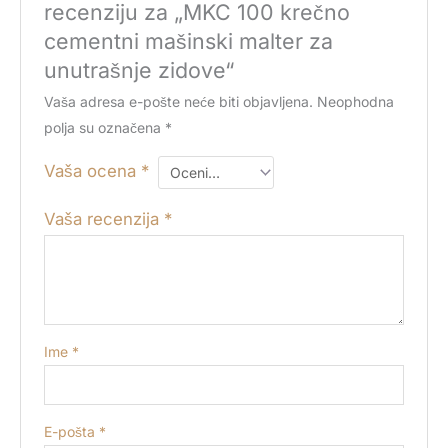
recenziju za „MKC 100 krečno
cementni mašinski malter za
unutrašnje zidove“
Vaša adresa e-pošte neće biti objavljena.
Neophodna
polja su označena
*
Vaša ocena
*
Vaša recenzija
*
Ime
*
E-pošta
*