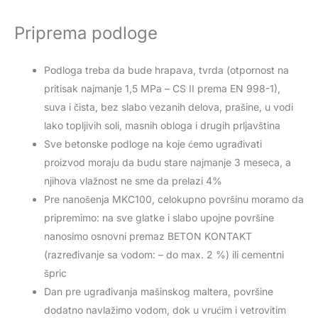
Priprema podloge
Podloga treba da bude hrapava, tvrda (otpornost na
pritisak najmanje 1,5 MPa – CS II prema EN 998-1),
suva i čista, bez slabo vezanih delova, prašine, u vodi
lako topljivih soli, masnih obloga i drugih prljavština
Sve betonske podloge na koje ćemo ugrađivati
proizvod moraju da budu stare najmanje 3 meseca, a
njihova vlažnost ne sme da prelazi 4%
Pre nanošenja MKC100, celokupno površinu moramo da
pripremimo: na sve glatke i slabo upojne površine
nanosimo osnovni premaz BETON KONTAKT
(razređivanje sa vodom: – do max. 2 %) ili cementni
špric
Dan pre ugrađivanja mašinskog maltera, površine
dodatno navlažimo vodom, dok u vrućim i vetrovitim