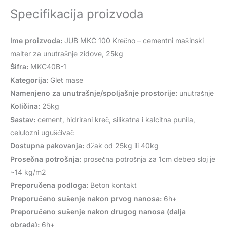
Specifikacija proizvoda
Ime proizvoda:
JUB MKC 100 Krečno – cementni mašinski
malter za unutrašnje zidove, 25kg
Šifra:
MKC40B-1
Kategorija:
Glet mase
Namenjeno za unutrašnje/spoljašnje prostorije:
unutrašnje
Količina:
25kg
Sastav:
cement, hidrirani kreč, silikatna i kalcitna punila,
celulozni ugušćivač
Dostupna pakovanja:
džak od 25kg ili 40kg
Prosečna potrošnja:
prosečna potrošnja za 1cm debeo sloj je
~14 kg/m2
Preporučena podloga:
Beton kontakt
Preporučeno sušenje nakon prvog nanosa:
6h+
Preporučeno sušenje nakon drugog nanosa (dalja
obrada):
6h+