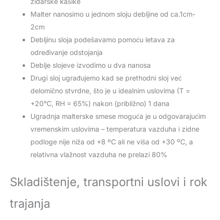
zidarske kašike
Malter nanosimo u jednom sloju debljine od ca.1cm-
2cm
Debljinu sloja podešavamo pomoću letava za
određivanje odstojanja
Deblje slojeve izvodimo u dva nanosa
Drugi sloj ugrađujemo kad se prethodni sloj već
delomično stvrdne, što je u idealnim uslovima (T =
+20°C, RH = 65%) nakon (približno) 1 dana
Ugradnja malterske smese moguća je u odgovarajućim
vremenskim uslovima – temperatura vazduha i zidne
podloge nije niža od +8 ºC ali ne viša od +30 ºC, a
relativna vlažnost vazduha ne prelazi 80%
Skladištenje, transportni uslovi i rok
trajanja