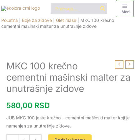
Pređi
Search
for:
na
Meni
sadržaj
Početna
|
Boje za zidove
|
Glet mase
|
MKC 100 krečno
cementni mašinski malter za unutrašnje zidove
MKC 100 krečno
MKC
100
cementni mašinski malter za
krečno
unutrašnje zidove
cementni
mašinski
580,00
RSD
malter
za
JUB MKC 100 jeste krečno – cementni mašinski malter koji je
unutrašnje
namenjen za unutrašnje zidove.
zidove
količina
Dodaj u korpu