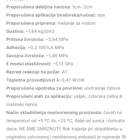
Preporučena debljina nanosa:
1cm- 2cm
Preporučena aplikacija (mašinska/ručna):
obe
Preporučena priprema:
mešanje sa vodom
Gustina:
~1,84 kg/dm3
Pritisna čvrstoća:
~3,94 MPa
Adhezija:
>0,3 100%A MPa
Savojna čvrstoća:
~1,46 MPa
E modul elastičnosti:
~5,13 GPa
Razred reakcije na požar:
A1
Toplotna provodljivost λ:
0,47 W/mK
Preporučena upotreba za površine:
unutrašnje zidove
Preporučeni alati za aplikaciju:
valjak, zidarska četka ili
mašinski nanos
Način skladištenja neotvorenong proizvoda:
čuvati na
temperaturi od +5 ºC do +25 ºC, dalje od sunca i dohvata
dece. NE SME SMRZNUTI! Rok trajanja pri skladištenju u
originalno zatvorenoj i neoštećenoj ambalaži je najmanje 18