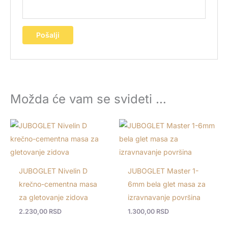
Možda će vam se svideti …
JUBOGLET Nivelin D
JUBOGLET Master 1-
krečno-cementna masa
6mm bela glet masa za
za gletovanje zidova
izravnavanje površina
2.230,00
RSD
1.300,00
RSD