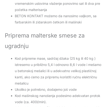
vremenskim uslovima vlaženje ponovimo sat ili dva pre
početka malterisanja
BETON KONTAKT možemo da nanosimo valjkom, sa
farbarskim ili zidarskom četkom ili mašinski
Priprema malterske smese za
ugradnju
Kod pripreme mase, sadržaj džaka (25 kg ili 40 kg )
istresemo u približno 5,4 l odnosno 8,6 l vode i mešamo
u betonskoj mešalici ili u adekvatno velikoj plastičnoj
kanti, ako ćemo za pripremu koristiti ručnu električnu
mešalicu
Ukoliko je potrebno, dodajemo još vode
Kod mašinskog nanošenja podesimo adekvatan protok
vode (ca. 400l/min).