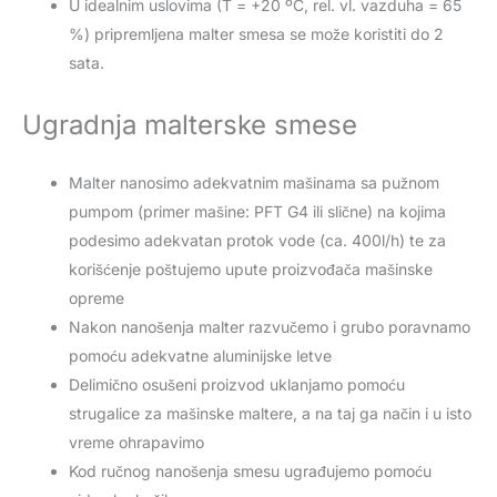
U idealnim uslovima (T = +20 ºC, rel. vl. vazduha = 65
%) pripremljena malter smesa se može koristiti do 2
sata.
Ugradnja malterske smese
Malter nanosimo adekvatnim mašinama sa pužnom
pumpom (primer mašine: PFT G4 ili slične) na kojima
podesimo adekvatan protok vode (ca. 400l/h) te za
korišćenje poštujemo upute proizvođača mašinske
opreme
Nakon nanošenja malter razvučemo i grubo poravnamo
pomoću adekvatne aluminijske letve
Delimično osušeni proizvod uklanjamo pomoću
strugalice za mašinske maltere, a na taj ga način i u isto
vreme ohrapavimo
Kod ručnog nanošenja smesu ugrađujemo pomoću