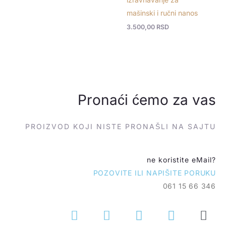
mašinski i ručni nanos
3.500,00
RSD
Pronaći ćemo za vas
PROIZVOD KOJI NISTE PRONAŠLI NA SAJTU
ne koristite eMail?
POZOVITE ILI NAPIŠITE PORUKU
061 15 66 346
P
C
V
W
E
h
o
i
h
n