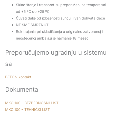
Skladištenje i transport su preporučeni na temperaturi
od +5 ºC do +25 ºC
Čuvati dalje od izloženosti suncu, i van dohvata dece
NE SME SMRZNUTI!
Rok trajanja pri skladištenju u originalno zatvorenoj i
neoštećenoj ambalaži je najmanje 18 meseci
Preporučujemo ugradnju u sistemu
sa
BETON kontakt
Dokumenta
MKC 100 – BEZBEDNOSNI LIST
MKC 100 – TEHNIČKI LIST