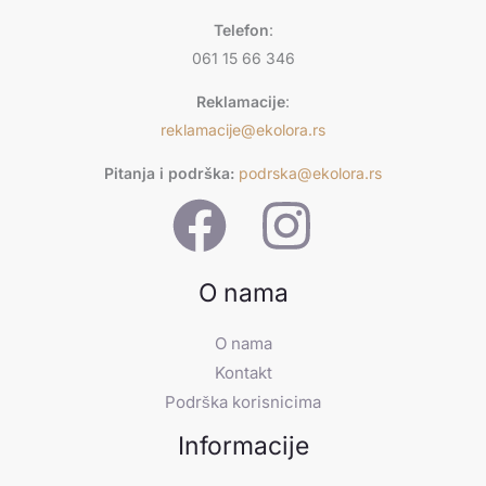
t
a
l
Telefon
:
t
061 15 66 346
Reklamacije
:
reklamacije@ekolora.rs
Pitanja i podrška:
podrska@ekolora.rs
O nama
O nama
Kontakt
Podrška korisnicima
Informacije