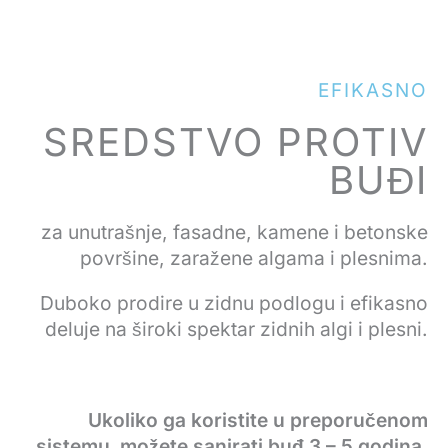
EFIKASNO
SREDSTVO PROTIV
BUĐI
za unutrašnje, fasadne, kamene i betonske
površine, zaražene algama i plesnima.
Duboko prodire u zidnu podlogu i efikasno
deluje na široki spektar zidnih algi i plesni.
Ukoliko ga koristite u preporučenom
sistemu možete sanirati buđ 3 – 5 godina.