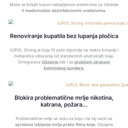
Može se brisati krpom natopljenom sredstvima za čišćenje
ili
medicinskim dezinfekcionim sredstvima
.
Renoviranje kupatila bez lupanja pločica
JUPOL Strong je boja 10 puta otpornija na mokro brisanje i
mehanička oštećenja od standardnih unutrašnjih boja.
Omogućava
čišćenje
čak i sa
grubljom stranom
kuhinjskog sunđera.
Blokira problematične mrlje nikotina,
katrana, požara...
Problematične mrlje se vežu za boju i na taj način se
sprečava izbijanje mrlja preko filma boje
. Obojene