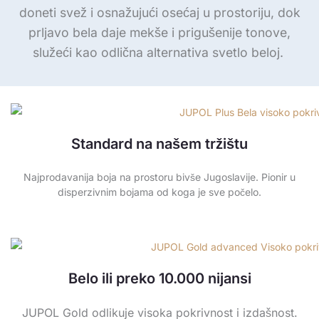
doneti svež i osnažujući osećaj u prostoriju, dok
prljavo bela daje mekše i prigušenije tonove,
služeći kao odlična alternativa svetlo beloj.
Standard na našem tržištu
Najprodavanija boja na prostoru bivše Jugoslavije. Pionir u
disperzivnim bojama od koga je sve počelo.
Belo ili preko 10.000 nijansi
JUPOL Gold odlikuje visoka pokrivnost i izdašnost.