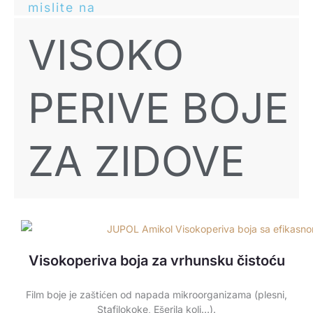
mislite na
VISOKO
PERIVE BOJE
ZA ZIDOVE
Visokoperiva boja za vrhunsku čistoću
Film boje je zaštićen od napada mikroorganizama (plesni,
Stafilokoke, Ešerila koli…).