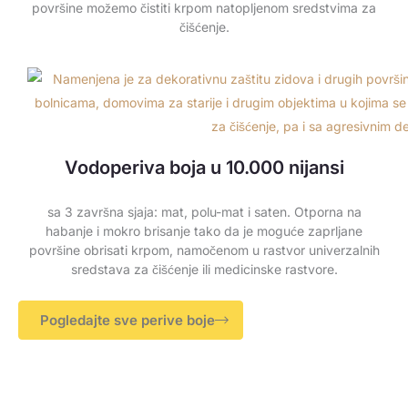
površine možemo čistiti krpom natopljenom sredstvima za
čišćenje.
Vodoperiva boja u 10.000 nijansi
sa 3 završna sjaja: mat, polu-mat i saten. Otporna na
habanje i mokro brisanje tako da je moguće zaprljane
površine obrisati krpom, namočenom u rastvor univerzalnih
sredstava za čišćenje ili medicinske rastvore.
Pogledajte sve perive boje