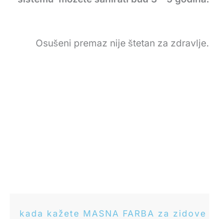
Osušeni premaz nije štetan za zdravlje
.
kada kažete MASNA FARBA za zidove