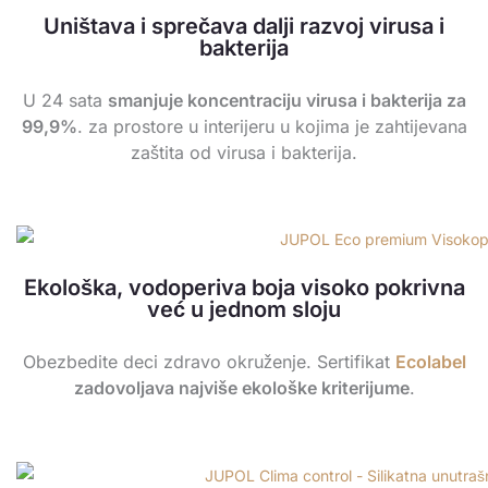
-
n
a
o
Uništava i sprečava dalji razvoj virusa i
a
t
p
p
bakterija
l
-
p
e
t
a
U 24 sata
smanjuje koncentraciju virusa i bakterija za
l
99,9%
. za prostore u interijeru u kojima je zahtijevana
t
zaštita od virusa i bakterija.
Ekološka, vodoperiva boja visoko pokrivna
već u jednom sloju
Obezbedite deci zdravo okruženje. Sertifikat
Ecolabel
zadovoljava najviše ekološke kriterijume
.