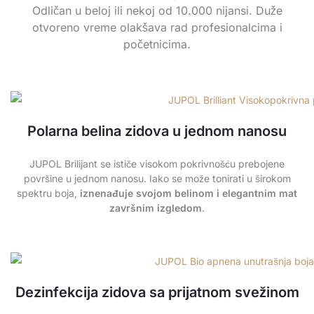
Odličan u beloj ili nekoj od 10.000 nijansi. Duže
otvoreno vreme olakšava rad profesionalcima i
početnicima.
Polarna belina zidova u jednom nanosu
JUPOL Brilijant se ističe visokom pokrivnošću prebojene
površine u jednom nanosu. Iako se može tonirati u širokom
spektru boja,
iznenađuje svojom belinom i elegantnim mat
završnim izgledom
.
Dezinfekcija zidova sa prijatnom svežinom