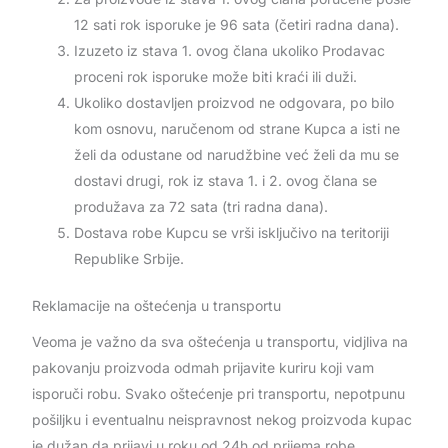
12 sati rok isporuke je 96 sata (četiri radna dana).
Izuzeto iz stava 1. ovog člana ukoliko Prodavac
proceni rok isporuke može biti kraći ili duži.
Ukoliko dostavljen proizvod ne odgovara, po bilo
kom osnovu, naručenom od strane Kupca a isti ne
želi da odustane od narudžbine već želi da mu se
dostavi drugi, rok iz stava 1. i 2. ovog člana se
produžava za 72 sata (tri radna dana).
Dostava robe Kupcu se vrši isključivo na teritoriji
Republike Srbije.
Reklamacije na oštećenja u transportu
Veoma je važno da sva oštećenja u transportu, vidjliva na
pakovanju proizvoda odmah prijavite kuriru koji vam
isporuči robu. Svako oštećenje pri transportu, nepotpunu
pošiljku i eventualnu neispravnost nekog proizvoda kupac
je dužan da prijavi u roku od 24h od prijema robe.