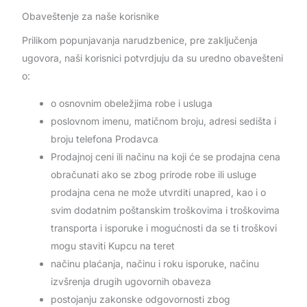
Obaveštenje za naše korisnike
Prilikom popunjavanja narudzbenice, pre zaključenja
ugovora, naši korisnici potvrdjuju da su uredno obavešteni
o:
o osnovnim obeležjima robe i usluga
poslovnom imenu, matičnom broju, adresi sedišta i
broju telefona Prodavca
Prodajnoj ceni ili načinu na koji će se prodajna cena
obračunati ako se zbog prirode robe ili usluge
prodajna cena ne može utvrditi unapred, kao i o
svim dodatnim poštanskim troškovima i troškovima
transporta i isporuke i mogućnosti da se ti troškovi
mogu staviti Kupcu na teret
načinu plaćanja, načinu i roku isporuke, načinu
izvšrenja drugih ugovornih obaveza
postojanju zakonske odgovornosti zbog