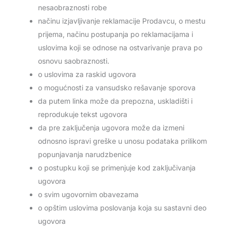
nesaobraznosti robe
načinu izjavljivanje reklamacije Prodavcu, o mestu
prijema, načinu postupanja po reklamacijama i
uslovima koji se odnose na ostvarivanje prava po
osnovu saobraznosti.
o uslovima za raskid ugovora
o mogućnosti za vansudsko rešavanje sporova
da putem linka može da prepozna, uskladišti i
reprodukuje tekst ugovora
da pre zaključenja ugovora može da izmeni
odnosno ispravi greške u unosu podataka prilikom
popunjavanja narudzbenice
o postupku koji se primenjuje kod zaključivanja
ugovora
o svim ugovornim obavezama
o opštim uslovima poslovanja koja su sastavni deo
ugovora