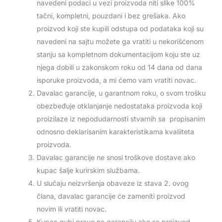
navedeni podaci u vezi proizvoda niti slike 100%
tačni, kompletni, pouzdani i bez grešaka. Ako
proizvod koji ste kupili odstupa od podataka koji su
navedeni na sajtu možete ga vratiti u nekorišćenom
stanju sa kompletnom dokumentacijom koju ste uz
njega dobili u zakonskom roku od 14 dana od dana
isporuke proizvoda, a mi ćemo vam vratiti novac.
Davalac garancije, u garantnom roku, o svom trošku
obezbeđuje otklanjanje nedostataka proizvoda koji
proizilaze iz nepodudarnosti stvarnih sa propisanim
odnosno deklarisanim karakteristikama kvaliiteta
proizvoda.
Davalac garancije ne snosi troškove dostave ako
kupac šalje kurirskim službama.
U slučaju neizvršenja obaveze iz stava 2. ovog
člana, davalac garancije će zameniti proizvod
novim ili vratiti novac.
Kupac gubi pravo na garanciju ako se proizvod