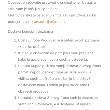
Obavezno sačuvajte proizvod u originalnoj ambalaži, u
kojoj vam je pošiljka isporučena
Molimo da slikate oštećenu ambalažu i proizvod, i sliku
pošaljete na
reklamacije@eKolora.rs
Dostava kurirskim službama
Dostavu robe Prodavac vrši putem svojih partnera
(kurirske službe)
Kupac je obavezan da primljenu robu pregleda
kako bi uočio eventualna spoljna oštećenja.
Ukoliko Kupac prilikom radnji iz stava 2. ovog člana
primeti nepodudarnost robe sa naručenom, ili
vidljiva spoljna oštećena dužan je ista prijaviti
dostavnom kuriru i odbiti prijem takve robe i
obavesti prodavca.
U slučaju iz stava 3. ovog člana kurir je obavezan
vratiti robu Prodavcu, a u dostavni list upisati