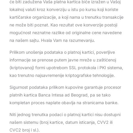
će biti zadužena Vaša platna kartica biće izražen u Vašoj
lokalnoj valuti kroz konverziju u istu po kursu koji koriste
kartičarske organizacije, a koji nama u trenutku transakcije
ne može biti poznat. Kao rezultat ove konverzije postoji
mogućnost neznatne razlike od originalne cene navedene
na našem sajtu. Hvala Vam na razumevanju.
Prilikom unošenja podataka o platnoj kartici, poverljive
informacije se prenose putem javne mreže u zaštićenoj
(kriptovanoj) formi upotrebom SSL protokola i PKI sistema,
kao trenutno najsavremenije kriptografske tehnologije.
Sigurnost podataka prilikom kupovine garantuje procesor
platnih kartica Banca Intesa ad Beograd, pa se tako
kompletan proces naplate obavlja na stranicama banke.
Niti jednog trenutka podaci o platnoj kartici nisu dostupni
našem sistemu (broj kartice, datum isticanja, CVV2 ili
CVC2 broj i sl.).