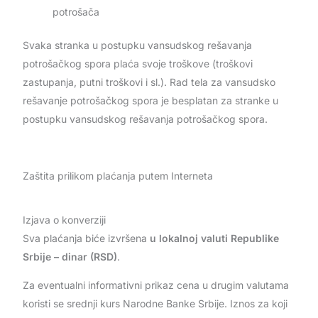
potrošača
Svaka stranka u postupku vansudskog rešavanja
potrošačkog spora plaća svoje troškove (troškovi
zastupanja, putni troškovi i sl.). Rad tela za vansudsko
rešavanje potrošačkog spora je besplatan za stranke u
postupku vansudskog rešavanja potrošačkog spora.
Zaštita prilikom plaćanja putem Interneta
Izjava o konverziji
Sva plaćanja biće izvršena
u lokalnoj valuti Republike
Srbije – dinar (RSD)
.
Za eventualni informativni prikaz cena u drugim valutama
koristi se srednji kurs Narodne Banke Srbije. Iznos za koji