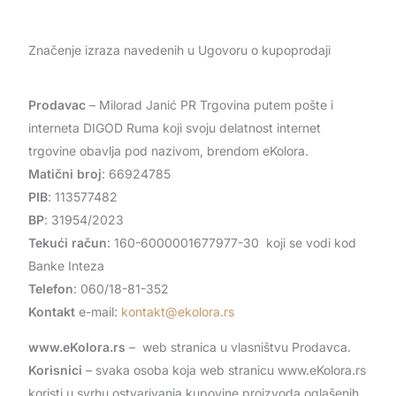
Značenje izraza navedenih u Ugovoru o kupoprodaji
Prodavac
– Milorad Janić PR Trgovina putem pošte i
interneta DIGOD Ruma koji svoju delatnost internet
trgovine obavlja pod nazivom, brendom eKolora.
Matični broj
: 66924785
PIB
: 113577482
BP
: 31954/2023
Tekući račun
: 160-6000001677977-30 koji se vodi kod
Banke Inteza
Telefon
: 060/18-81-352
Kontakt
e-mail:
kontakt@ekolora.rs
www.eKolora.rs
– web stranica u vlasništvu Prodavca.
Korisnici
– svaka osoba koja web stranicu www.eKolora.rs
koristi u svrhu ostvarivanja kupovine proizvoda oglašenih