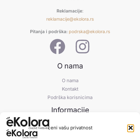
Reklamacije
:
reklamacije@ekolora.rs
Pitanja i podrška:
podrska@ekolora.rs
O nama
O nama
Kontakt
Podrška korisnicima
Informacije
FAQs
ceni vašu privatnost
Dostava