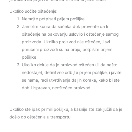
Ukoliko uočite oštećenje:
Nemojte potpisati prijem pošiljke
Zamolite kurira da sačeka dok proverite da li
oštećenje na pakovanju uslovilo i oštećenje samog
proizvoda. Ukoliko proizvod nije oštećen, i svi
poručeni proizvodi su na broju, potpišite prijem
pošiljke
Ukoliko deluje da je proizvod oštećen (ili da nešto
nedostaje), definitvno odbijte prijem pošiljke, i javite
se nama, radi utvrđivanja daljih koraka, kako bi ste
dobili ispravan, neoštećen proizvod
Ukoliko ste ipak primili pošiljku, a kasnije ste zaključili da je
došlo do oštećenja u transportu