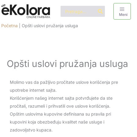
Pređi
Search
na
for:
Meni
sadržaj
Početna
|
Opšti uslovi pružanja usluga
Opšti uslovi pružanja usluga
Molimo vas da pažljivo pročitate uslove korišćenja pre
upotrebe internet sajta.
Korišćenjem našeg internet sajta potvrđujete da ste
pročitali, razumeli i prihvatili ove uslove korišćenja.
Opštim uslovima kupovine definisana su pravila pri
kupovini koja obezbeđuju kvalitet naše usluge i
zadovoljstvo kupaca.