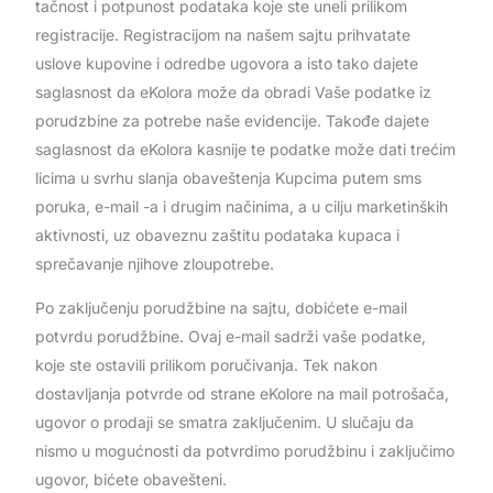
tačnost i potpunost podataka koje ste uneli prilikom
registracije. Registracijom na našem sajtu prihvatate
uslove kupovine i odredbe ugovora a isto tako dajete
saglasnost da eKolora može da obradi Vaše podatke iz
porudzbine za potrebe naše evidencije. Takođe dajete
saglasnost da eKolora kasnije te podatke može dati trećim
licima u svrhu slanja obaveštenja Kupcima putem sms
poruka, e-mail -a i drugim načinima, a u cilju marketinških
aktivnosti, uz obaveznu zaštitu podataka kupaca i
sprečavanje njihove zloupotrebe.
Po zaključenju porudžbine na sajtu, dobićete e-mail
potvrdu porudžbine. Ovaj e-mail sadrži vaše podatke,
koje ste ostavili prilikom poručivanja. Tek nakon
dostavljanja potvrde od strane eKolore na mail potrošača,
ugovor o prodaji se smatra zaključenim. U slučaju da
nismo u mogućnosti da potvrdimo porudžbinu i zaključimo
ugovor, bićete obavešteni.