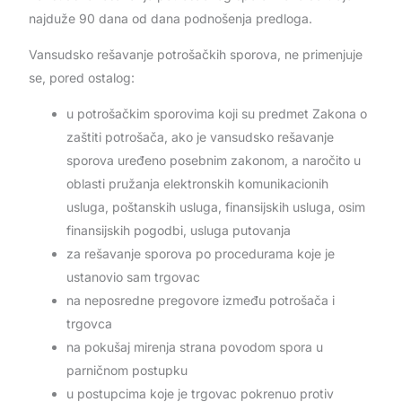
najduže 90 dana od dana podnošenja predloga.
Vansudsko rešavanje potrošačkih sporova, ne primenjuje
se, pored ostalog:
u potrošačkim sporovima koji su predmet Zakona o
zaštiti potrošača, ako je vansudsko rešavanje
sporova uređeno posebnim zakonom, a naročito u
oblasti pružanja elektronskih komunikacionih
usluga, poštanskih usluga, finansijskih usluga, osim
finansijskih pogodbi, usluga putovanja
za rešavanje sporova po procedurama koje je
ustanovio sam trgovac
na neposredne pregovore između potrošača i
trgovca
na pokušaj mirenja strana povodom spora u
parničnom postupku
u postupcima koje je trgovac pokrenuo protiv