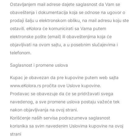
Ostavljanjem mail adrese dajete saglasnost da Vam se
obaveštenja i dokumentacija koja se odnose na ugovor o
prodaji šalju u elektronskom obliku, na mail adresu koju ste
ostavili. eKolora će komunicirati sa Vama putem
elektronske pošte (email) ili obaveštenjima koja će
objavljivati na ovom sajtu, a u posebnim slučajevima i
telefonom.
Saglasnost i promene uslova
Kupac je obavezan da pre kupovine putem web sajta
www.eKolora.rs pročita ove Uslove kupovine.
Prodavac se obavezuje da će se pridržavati svega
navedenog, a sve promene uslova postaju važeće tek
nakon objavljivanja na ovoj strani.
Korišćenje naših servisa podrazumeva saglasnost
korisnika sa svim navedenim Uslovima kupovine na ovoj
strani