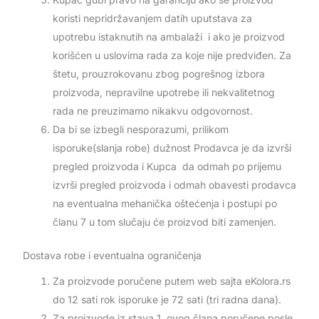
koristi nepridržavanjem datih uputstava za
upotrebu istaknutih na ambalaži i ako je proizvod
korišćen u uslovima rada za koje nije predviđen. Za
štetu, prouzrokovanu zbog pogrešnog izbora
proizvoda, nepravilne upotrebe ili nekvalitetnog
rada ne preuzimamo nikakvu odgovornost.
Da bi se izbegli nesporazumi, prilikom
isporuke(slanja robe) dužnost Prodavca je da izvrši
pregled proizvoda i Kupca da odmah po prijemu
izvrši pregled proizvoda i odmah obavesti prodavca
na eventualna mehanička oštećenja i postupi po
članu 7 u tom slučaju će proizvod biti zamenjen.
Dostava robe i eventualna ograničenja
Za proizvode poručene putem web sajta eKolora.rs
do 12 sati rok isporuke je 72 sati (tri radna dana).
Za proizvode iz stava 1. ovog člana poručene posle