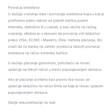
Povraćaj sredstava
U slučaju vraćanja robe i povraćaja sredstava kupcu koji je
prethodno platio nekom od platnih kartica putem
interneta, delimično ili u celosti, a bez obzira na razlog
vraćanja, eKolora je u obavezi da povraćaj vrši isključivo
preko VISA, EC/MC i Maestro, Dina metoda plaćanja, što
znači da će banka na zahtev prodavca obaviti povraćaj
sredstava na račun korisnika kartice.
U slučaju plaćanja gotovinom, potrošaču se novac
uplaćuje na tekući račun u banci popunjavanjem obrasca.
Ako je plaćanje izvršeno kao pravno lice novac se
uplaćuje isključivo na račun firme sa koje je novac uplaćen
popunjavanjem obrasca.
Slanje dokumentacije na mail