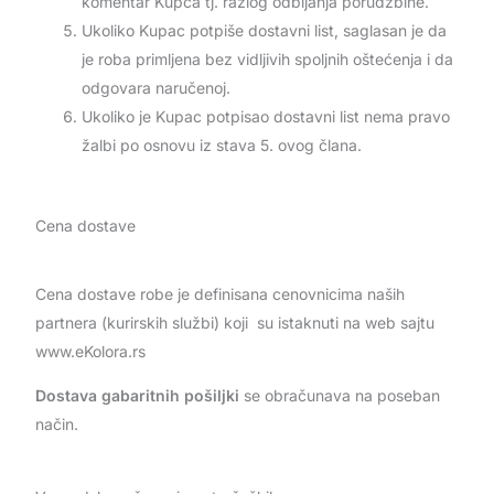
komentar Kupca tj. razlog odbijanja porudžbine.
Ukoliko Kupac potpiše dostavni list, saglasan je da
je roba primljena bez vidljivih spoljnih oštećenja i da
odgovara naručenoj.
Ukoliko je Kupac potpisao dostavni list nema pravo
žalbi po osnovu iz stava 5. ovog člana.
Cena dostave
Cena dostave robe je definisana cenovnicima naših
partnera (kurirskih službi) koji su istaknuti na web sajtu
www.eKolora.rs
Dostava gabaritnih pošiljki
se obračunava na poseban
način.