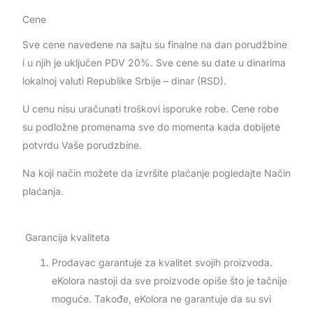
Cene
Sve cene navedene na sajtu su finalne na dan porudžbine
i u njih je uključen PDV 20%. Sve cene su date u dinarima
lokalnoj valuti Republike Srbije – dinar (RSD).
U cenu nisu uračunati troškovi isporuke robe. Cene robe
su podložne promenama sve do momenta kada dobijete
potvrdu Vaše porudzbine.
Na koji način možete da izvršite plaćanje pogledajte Način
plaćanja.
Garancija kvaliteta
Prodavac garantuje za kvalitet svojih proizvoda.
eKolora nastoji da sve proizvode opiše što je tačnije
moguće. Takođe, eKolora ne garantuje da su svi