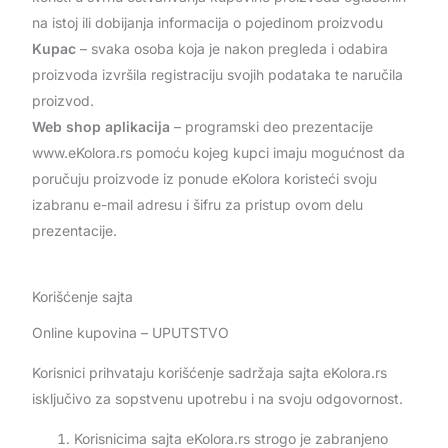
na istoj ili dobijanja informacija o pojedinom proizvodu
Kupac
– svaka osoba koja je nakon pregleda i odabira
proizvoda izvršila registraciju svojih podataka te naručila
proizvod.
Web shop aplikacija
– programski deo prezentacije
www.eKolora.rs pomoću kojeg kupci imaju mogućnost da
poručuju proizvode iz ponude eKolora koristeći svoju
izabranu e-mail adresu i šifru za pristup ovom delu
prezentacije.
Korišćenje sajta
Online kupovina – UPUTSTVO
Korisnici prihvataju korišćenje sadržaja sajta eKolora.rs
isključivo za sopstvenu upotrebu i na svoju odgovornost.
Korisnicima sajta eKolora.rs strogo je zabranjeno