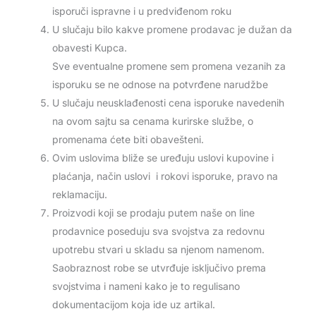
isporuči ispravne i u predviđenom roku
U slučaju bilo kakve promene prodavac je dužan da
obavesti Kupca.
Sve eventualne promene sem promena vezanih za
isporuku se ne odnose na potvrđene narudžbe
U slučaju neusklađenosti cena isporuke navedenih
na ovom sajtu sa cenama kurirske službe, o
promenama ćete biti obavešteni.
Ovim uslovima bliže se uređuju uslovi kupovine i
plaćanja, način uslovi i rokovi isporuke, pravo na
reklamaciju.
Proizvodi koji se prodaju putem naše on line
prodavnice poseduju sva svojstva za redovnu
upotrebu stvari u skladu sa njenom namenom.
Saobraznost robe se utvrđuje isključivo prema
svojstvima i nameni kako je to regulisano
dokumentacijom koja ide uz artikal.