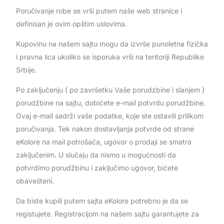
Poručivanje robe se vrši putem naše web stranice i
definisan je ovim opštim uslovima.
Kupovinu na našem sajtu mogu da izvrše punoletna fizička
i pravna lica ukoliko se isporuka vrši na teritoriji Republike
Srbije.
Po zaključenju ( po završetku Vaše porudzbine i slanjem )
porudžbine na sajtu, dobićete e-mail potvrdu porudžbine.
Ovaj e-mail sadrži vaše podatke, koje ste ostavili prilikom
poručivanja. Tek nakon dostavljanja potvrde od strane
eKolore na mail potrošača, ugovor o prodaji se smatra
zaključenim. U slučaju da nismo u mogućnosti da
potvrdimo porudžbinu i zaključimo ugovor, bićete
obavešteni.
Da biste kupili putem sajta eKolore potrebno je da se
registujete. Registracijom na našem sajtu garantujete za