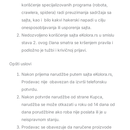
korišćenje specijalizovanih programa (robota,
crawlera, spidera) radi preuzimanja sadržaja sa
sajta, kao i bilo kakvi hakerski napadi u cilju
onesposobljavanja ili usporenja sajta.
Nedozvoljeno korišćenje sajta eKolora.rs u smislu
stava 2. ovog člana smatra se kršenjem pravila i
podložno je tužbi i krivičnoj prijavi.
Opšti uslovi
Nakon prijema narudžbe putem sajta eKolora.rs,
Prodavac nije obavezan da izvrši telefonsku
potvrdu.
Nakon potvrde narudžbe od strane Kupca,
narudžba se može otkazati u roku od 14 dana od
dana porudžbine ako roba nije poslata ili je u
neispravnom stanju.
Prodavac se obavezuje da naručene proizvode