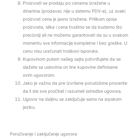
Proizvodi se prodaju po cenama izražene u
dinarima (prodavac nije u sistemu PDV-a), uz svaki
proizvod cena je jasno izražena. Prilikom opisa
proizvoda, slika i cena trudimo se da budemo što
precizniji ali ne možemo garantovati da su u svakom
momentu sve informacije kompletne i bez greške. U
cenu nisu uračunati troškovi isporuke.
Kupovinom putem našeg sajta potvrđujete da se
slažete sa uslovima on line kupovine definisane
ovim ugovorom.
Jako je važno da pre izvršene porudzbine proverite
da li ste sve pročitali i razumeli odredbe ugovora.
Ugovor na daljinu se zaključuje samo na srpskom
jeziku.
Poručivanje i zaključenje ugovora