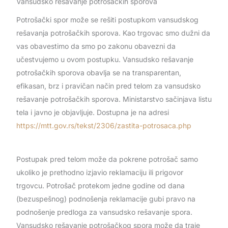
Vansudsko rešavanje potrošačkih sporova
Potrošački spor može se rešiti postupkom vansudskog
rešavanja potrošačkih sporova. Kao trgovac smo dužni da
vas obavestimo da smo po zakonu obavezni da
učestvujemo u ovom postupku. Vansudsko rešavanje
potrošačkih sporova obavlja se na transparentan,
efikasan, brz i pravičan način pred telom za vansudsko
rešavanje potrošačkih sporova. Ministarstvo sačinjava listu
tela i javno je objavljuje. Dostupna je na adresi
https://mtt.gov.rs/tekst/2306/zastita-potrosaca.php
Postupak pred telom može da pokrene potrošač samo
ukoliko je prethodno izjavio reklamaciju ili prigovor
trgovcu. Potrošač protekom jedne godine od dana
(bezuspešnog) podnošenja reklamacije gubi pravo na
podnošenje predloga za vansudsko rešavanje spora.
Vansudsko rešavanje potrošačkog spora može da traje