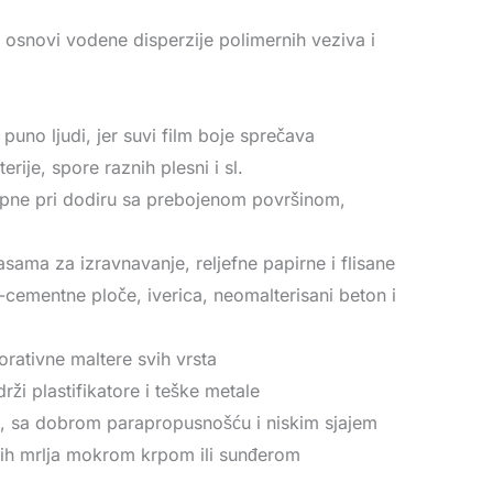
osnovi vodene disperzije polimernih veziva i
uno ljudi, jer suvi film boje sprečava
ije, spore raznih plesni i sl.
opne pri dodiru sa prebojenom površinom,
sama za izravnavanje, reljefne papirne i flisane
o-cementne ploče, iverica, neomalterisani beton i
rativne maltere svih vrsta
rži plastifikatore i teške metale
n, sa dobrom parapropusnošću i niskim sjajem
gih mrlja mokrom krpom ili sunđerom