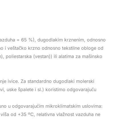
l. vazduha = 65 %), dugodlakim krznenim, odnosno
o i veštačko krzno odnosno tekstilne obloge od
on), poliestarska (vestan)) ili alatima za mašinsko
nje ivice. Za standardno dugodlaki molerski
vi, uske špalete i sl.) koristimo odgovarajuću
no u odgovarajućim mikroklimatskim uslovima:
viša od +35 ºC, relativna vlažnost vazduha ne