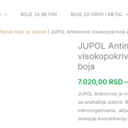
E
BOJE ZA BETON
BOJE ZA DRVO I METAL
Perive boje za zidove
|
JUPOL Antimicrob visokopokrivna a
JUPOL Anti
JUPOL
Antimicrob
visokopokri
visokopokrivna
boja
antimikrobna
periva
7.020,00
RSD
–
boja
JUPOL Antimicrob je vi
količina
za unutrašnje zidove. B
mikroorganizama, uključ
smanjuje koncentraciju 