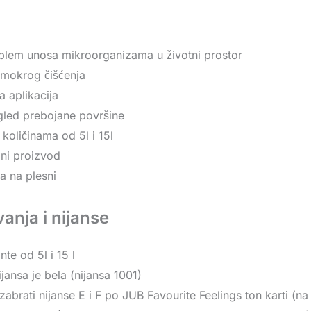
blem unosa mikroorganizama u životni prostor
mokrog čišćenja
 aplikacija
gled prebojane površine
količinama od 5l i 15l
ni proizvod
a na plesni
anja i nijanse
nte od 5l i 15 l
jansa je bela (nijansa 1001)
zabrati nijanse E i F po JUB Favourite Feelings ton karti