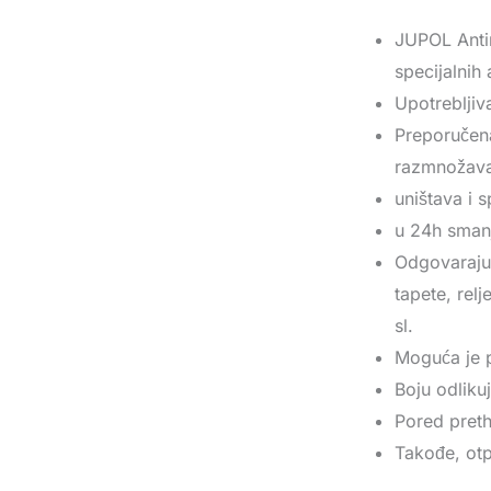
JUPOL Antim
specijalnih 
Upotrebljiv
Preporučena
razmnožavan
uništava i 
u 24h smanj
Odgovarajuć
tapete, rel
sl.
Moguća je p
Boju odlikuj
Pored preth
Takođe, otp