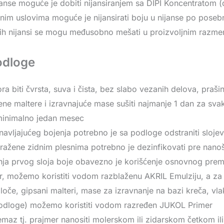
janse moguće je dobiti nijansiranjem sa DIPI Koncentratom (
im uslovima moguće je nijansirati boju u nijanse po pose
itih nijansi se mogu međusobno mešati u proizvoljnim razm
odloge
 biti čvrsta, suva i čista, bez slabo vezanih delova, prašine
e maltere i izravnajuće mase sušiti najmanje 1 dan za sv
minimalno jedan mesec
navljajućeg bojenja potrebno je sa podloge odstraniti slojev
ražene zidnim plesnima potrebno je dezinfikovati pre nanoš
ja prvog sloja boje obavezno je korišćenje osnovnog prem
, možemo koristiti vodom razblaženu AKRIL Emulziju, a za z
loče, gipsani malteri, mase za izravnanje na bazi kreča, vl
odloge) možemo koristiti vodom razređen JUKOL Primer
maz tj. prajmer nanositi molerskom ili zidarskom četkom ili