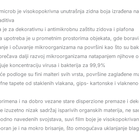
icrob je visokopokrivna unutrašnja zidna boja izrađena na 
aditiva
a je za dekorativnu i antimikrobnu zaštitu zidova i plafona
 upotreba je u prometnim prostorima objekata, gde boravi p
je i očuvanje mikroorganizama na površini kao što su bakter
sprečava dalji razvoj mikroorganizama natapanjem njihove 
uje koncentraciju virusa i bakterija za 99,9%
e podloge su fini malteri svih vrsta, površine zaglađene ma
jefne tapete od staklenih vlakana, gips- kartonske i vlaknen
rimena i na dobro vezane stare disperzione premaze i deko
e izuzetno nizak sadržaj isparivih organskih materija, ne sad
odno navedenih svojstava, suvi film boje je visokopokriva
oran je i na mokro brisanje, što omogućava uklanjanje bla