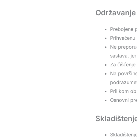
Održavanje 
Prebojene p
Prihvaćenu 
Ne preporuč
sastava, je
Za čišćenje
Na površine
podrazumev
Prilikom ob
Osnovni pre
Skladištenje
Skladištenj