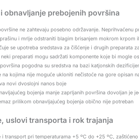
i obnavljanje prebojenih površina
ovršine ne zahtevaju posebno održavanje. Neprihvaćenu prašin
prašinu i mrlje odstraniti blagim brisanjem mokrom krpom i
uje se upotreba sredstava za čišćenje i drugih preparata 
r neki preparati mogu sadržati komponente koje bi mogle os
 površina pogodna su sredstva na bazi katjonskih dezificije
 na kojima nije moguće ukloniti nečistoće na gore opisan na
a novi dvoslojni nanos boje
navljajućeg bojenja manje zaprljanih površina dovoljan je j
maz prilikom obnavljajućeg bojenja obično nije potreban
, uslovi transporta i rok trajanja
e i transport pri temperaturama +5 ºC do +25 ºC, zaštićeno