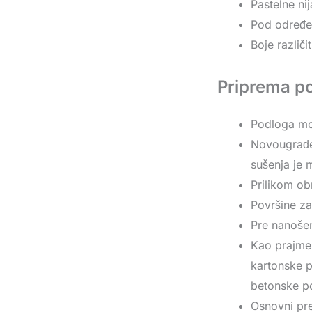
Pastelne ni
Pod određen
Boje različ
Priprema p
Podloga mora
Novougrađen
sušenja je 
Prilikom ob
Površine za
Pre nanošen
Kao prajmer
kartonske p
betonske p
Osnovni pre