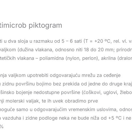
ti u dva sloja u razmaku od 5 – 6 sati (T = +20 ºC, rel. v
aljkom (dužina vlakana, odnosno niti 18 do 20 mm; prirodn
intetičkih vlakana – poliamidna (nylon, perlon), akrilna (dral
nja valjkom upotrebiti odgovarajuću mrežu za ceđenje
u zidnu površinu bojimo bez prekida od jedne do druge kraj
mašinsko bojenje nedostupne površine (ćoškovi, uglovi, žlebo
anji molerski valjak, te ih uvek obradimo prve
 moguće samo u odgovarajućim vremenskim uslovima, odnos
 vazduha i zidne podloge neka ne bude niža od +5 ºC i ne 
 %