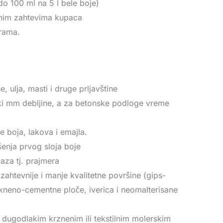
do 100 ml na 5 l bele boje)
bnim zahtevima kupaca
erama.
, ulja, masti i druge prljavštine
aki mm debljine, a za betonske podloge vreme
e boja, lakova i emajla.
enja prvog sloja boje
aza tj. prajmera
ahtevnije i manje kvalitetne površine (gips-
akneno-cementne ploče, iverica i neomalterisane
 dugodlakim krznenim ili tekstilnim molerskim