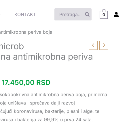
Search
KONTAKT
0
for:
ntimikrobna periva boja
microb
Raspon
vna antimikrobna periva
cena:
od
17.450,00
RSD
7.020,00 RSD
sokopokrivna antimikrobna periva boja, primerna
do
oja uništava i sprečava dalji razvoj
17.450,00 RSD
ujući koronaviruse, bakterije, plesni i alge, te
virusa i bakterija za 99,9% u prva 24 sata.