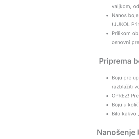
valjkom, o
Nanos boje 
(JUKOL Pri
Prilikom ob
osnovni pr
Priprema b
Boju pre up
razblažiti 
OPREZ! Prek
Boju u koli
Bilo kakvo 
Nanošenje 