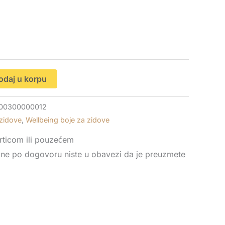
odaj u korpu
00300000012
 zidove
,
Wellbeing boje za zidove
rticom ili pouzećem
gne po dogovoru niste u obavezi da je preuzmete