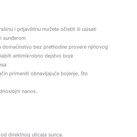
u i prljavštinu možete očistiti ili usisati
li sunđerom
za domaćinstvo bez prethodne provere njihovog
labiti antimikrobno dejstvo boje
nsa
čin primeniti obnavljajuće bojenje, što
ednoslojni nanos.
 od direktnog uticaja sunca.