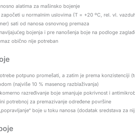
dnosno alatima za mašinsko bojenje
započeti u normalnim uslovima (T = +20 ºC, rel. vl. vazd
mer) sati od nanosa osnovnog premaza
navljajućeg bojenja i pre nanošenja boje na podloge zagl
emaz obično nije potreban
oje
otrebe potpuno promešati, a zatim je prema konzistenciji (te
vodom (najviše 10 % masenog razblaživanja)
omerno razređivanje boje smanjuje pokrivnost i antimikrob
čini potrebnoj za premazivanje određene površine
„popravljanje“ boje u toku nanosa (dodatak sredstava za nijan
boje