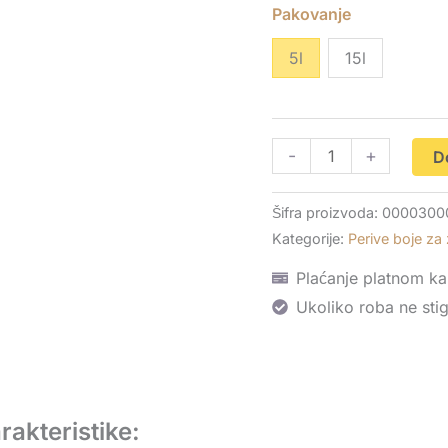
Pakovanje
5l
15l
-
+
D
Šifra proizvoda:
0000300
Kategorije:
Perive boje za
Plaćanje platnom ka
Ukoliko roba ne sti
akteristike: