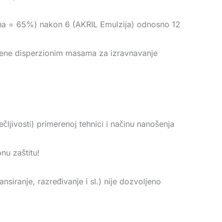
uha = 65%) nakon 6 (AKRIL Emulzija) odnosno 12
ađene disperzionim masama za izravnavanje
čljivosti) primerenoj tehnici i načinu nanošenja
nu zaštitu!
siranje, razređivanje i sl.) nije dozvoljeno