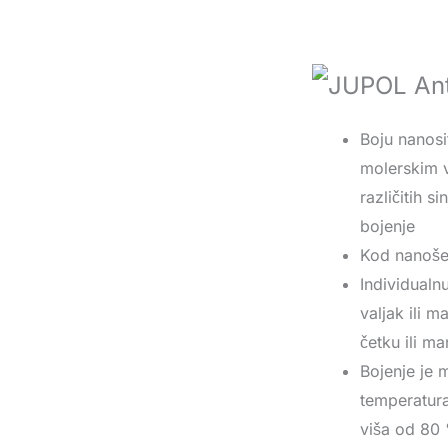
Boju nanosi
molerskim v
različitih s
bojenje
Kod nanoše
Individualn
valjak ili 
četku ili m
Bojenje je
temperatura
viša od 80