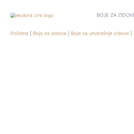
Pređi
na
BOJE ZA ZIDOV
sadržaj
Početna
|
Boje za zidove
|
Boje za unutrašnje zidove
|