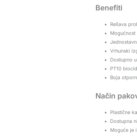
Benefiti
Rešava pro
Mogućnost 
Jednostavna
Vrhunski iz
Dostupno u 
PT10 biocid
Boja otporn
Način pakov
Plastične ka
Dostupna ni
Moguće je i