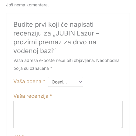
Još nema komentara.
Budite prvi koji će napisati
recenziju za „JUBIN Lazur –
prozirni premaz za drvo na
vodenoj bazi“
Vaša adresa e-pošte neće biti objavljena.
Neophodna
polja su označena
*
Vaša ocena
*
Vaša recenzija
*