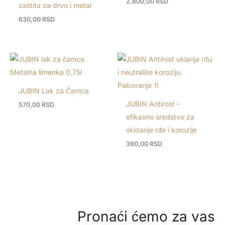
2.800,00
RSD
zaštita za drvo i metal
630,00
RSD
JUBIN Lak za Čamce
JUBIN Antirost –
570,00
RSD
efikasno sredstvo za
skidanje rđe i korozije
390,00
RSD
Pronaći ćemo za vas