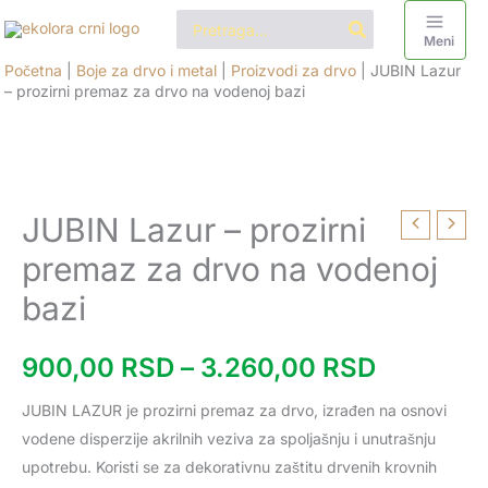
Pređi
Search
for:
na
Meni
sadržaj
Početna
|
Boje za drvo i metal
|
Proizvodi za drvo
|
JUBIN Lazur
– prozirni premaz za drvo na vodenoj bazi
JUBIN Lazur – prozirni
JUBIN
Raspon
Lazur
premaz za drvo na vodenoj
cena:
-
bazi
prozirni
od
premaz
900,00
RSD
–
3.260,00
RSD
za
900,00 
drvo
JUBIN LAZUR je prozirni premaz za drvo, izrađen na osnovi
do
na
vodene disperzije akrilnih veziva za spoljašnju i unutrašnju
vodenoj
3.260,0
upotrebu. Koristi se za dekorativnu zaštitu drvenih krovnih
bazi