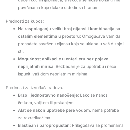
površinama koje dolaze u dodir sa hranom.
Prednosti za kupca:
Na raspolaganju veliki broj nijansi i kombinacija sa
ostalim elementima u prostoru
: Omogućava vam da
pronađete savršenu nijansu koja se uklapa u vaš dizajn i
stil.
Mogućnost aplikacije u enterijeru bez pojave
neprijatnih mirisa
: Bezbedan je za upotrebu i neće
ispuniti vaš dom neprijatnim mirisima.
Prednosti za izvođača radova:
Brzo i jednostavno nanošenje
: Lako se nanosi
četkom, valjkom ili prskanjem.
Alat se nakon upotrebe pere vodom:
nema potrebe
za razređivačima.
Elastičan i paropropustan
: Prilagođava se promenama