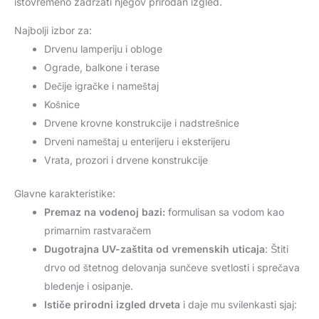
istovremeno zadržati njegov prirodan izgled.
Najbolji izbor za:
Drvenu lamperiju i obloge
Ograde, balkone i terase
Dečije igračke i nameštaj
Košnice
Drvene krovne konstrukcije i nadstrešnice
Drveni nameštaj u enterijeru i eksterijeru
Vrata, prozori i drvene konstrukcije
Glavne karakteristike:
Premaz na vodenoj bazi:
formulisan sa vodom kao
primarnim rastvaračem
Dugotrajna UV-zaštita od vremenskih uticaja
: Štiti
drvo od štetnog delovanja sunčeve svetlosti i sprečava
bledenje i osipanje.
Ističe prirodni izgled drveta
i daje mu svilenkasti sjaj: