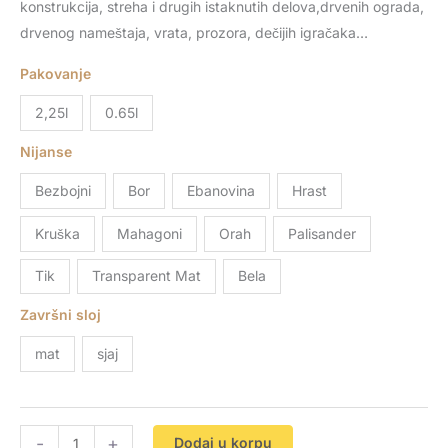
konstrukcija, streha i drugih istaknutih delova,drvenih ograda,
količina
drvenog nameštaja, vrata, prozora, dečijih igračaka…
Pakovanje
2,25l
0.65l
Nijanse
Bezbojni
Bor
Ebanovina
Hrast
Kruška
Mahagoni
Orah
Palisander
Tik
Transparent Mat
Bela
Završni sloj
mat
sjaj
-
+
Dodaj u korpu