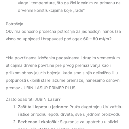
vlage i temperature, što ga čini idealnim za primenu na
drvenim konstrukcijama koje „rade“.
Potrošnja
Okvirna odnosno prosečna potrošnja za jednoslojni nanos (za
visno od upojnosti i hrapavosti podloge):
60 – 80 ml/m2
*
Na površinama izloženim padavinama i drugim vremenskim
uticajima drvene površine pre prvog premazivanja kao i
prilikom obnavljajućih bojenja, kada smo s njih delimično ili u
potpunosti uklonili stare lazurne premaze, nanesemo osnovni
premaz JUBIN LASUR PRIMER PLUS,
Zašto odabrati JUBIN Lazur?
Zaštita i lepota u jednom:
Pruža dugotrajnu UV zaštitu
i ističe prirodnu lepotu drveta, sve u jednom proizvodu.
Bezbedan i ekološki:
Siguran je za upotrebu u blizini