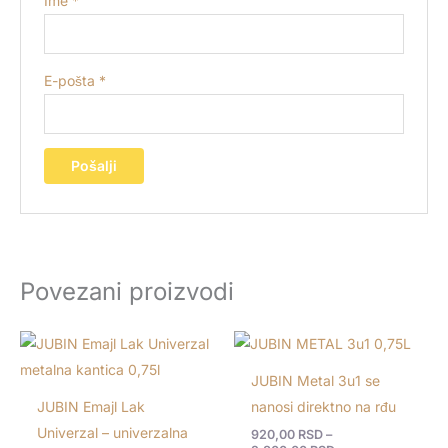
Ime
*
E-pošta
*
Povezani proizvodi
Raspon
cena:
od
JUBIN Metal 3u1 se
920,00 RSD
do
JUBIN Emajl Lak
nanosi direktno na rđu
2.800,00 RSD
Univerzal – univerzalna
920,00
RSD
–