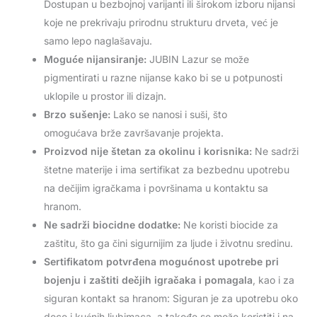
Dostupan u bezbojnoj varijanti ili širokom izboru nijansi
koje ne prekrivaju prirodnu strukturu drveta, već je
samo lepo naglašavaju.
Moguće nijansiranje:
JUBIN Lazur se može
pigmentirati u razne nijanse kako bi se u potpunosti
uklopile u prostor ili dizajn.
Brzo sušenje:
Lako se nanosi i suši, što
omogućava brže završavanje projekta.
Proizvod nije štetan za okolinu i korisnika:
Ne sadrži
štetne materije i ima sertifikat za bezbednu upotrebu
na dečijim igračkama i površinama u kontaktu sa
hranom.
Ne sadrži biocidne dodatke:
Ne koristi biocide za
zaštitu, što ga čini sigurnijim za ljude i životnu sredinu.
Sertifikatom potvrđena mogućnost upotrebe pri
bojenju i zaštiti dečjih igračaka i pomagala
, kao i za
siguran kontakt sa hranom: Siguran je za upotrebu oko
dece i kućnih ljubimaca, a takođe se može koristiti i na