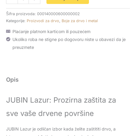
Šifra proizvoda:
000140000600000002
Kategorije:
Proizvodi za drvo
,
Boje za drvo i metal
Plaćanje platnom karticom ili pouzećem
Ukoliko roba ne stigne po dogovoru niste u obavezi da je
preuzmete
Opis
JUBIN Lazur: Prozirna zaštita za
sve vaše drvene površine
JUBIN Lazur je odličan izbor kada želite zaštititi drvo, a