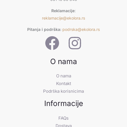
t
Reklamacije
:
reklamacije@ekolora.rs
Pitanja i podrška:
podrska@ekolora.rs
O nama
O nama
Kontakt
Podrška korisnicima
Informacije
FAQs
Dostava