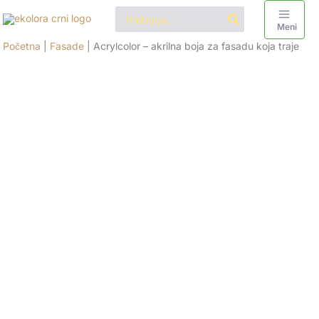
Pređi
Search
for:
na
Meni
sadržaj
Početna
|
Fasade
|
Acrylcolor – akrilna boja za fasadu koja traje