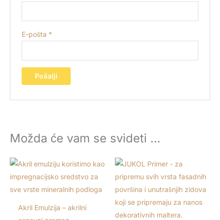
E-pošta
*
Možda će vam se svideti …
Raspon
Raspon
cena:
cena:
od
od
680,00 RSD
800,00 RSD
do
do
6.690,00 RSD
2.950,00 RSD
Akril Emulzija – akrilni