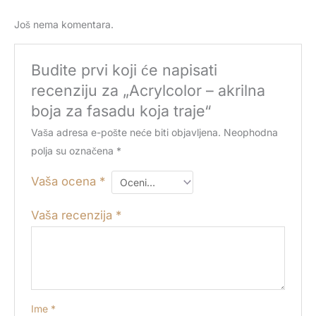
Još nema komentara.
Budite prvi koji će napisati
recenziju za „Acrylcolor – akrilna
boja za fasadu koja traje“
Vaša adresa e-pošte neće biti objavljena.
Neophodna
polja su označena
*
Vaša ocena
*
Vaša recenzija
*
Ime
*