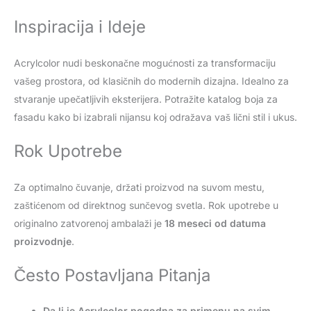
Inspiracija i Ideje
Acrylcolor nudi beskonačne mogućnosti za transformaciju
vašeg prostora, od klasičnih do modernih dizajna. Idealno za
stvaranje upečatljivih eksterijera. Potražite katalog boja za
fasadu kako bi izabrali nijansu koj odražava vaš lični stil i ukus.
Rok Upotrebe
Za optimalno čuvanje, držati proizvod na suvom mestu,
zaštićenom od direktnog sunčevog svetla. Rok upotrebe u
originalno zatvorenoj ambalaži je
18 meseci od datuma
proizvodnje
.
Često Postavljana Pitanja
Da li je Acrylcolor pogodna za primenu na svim