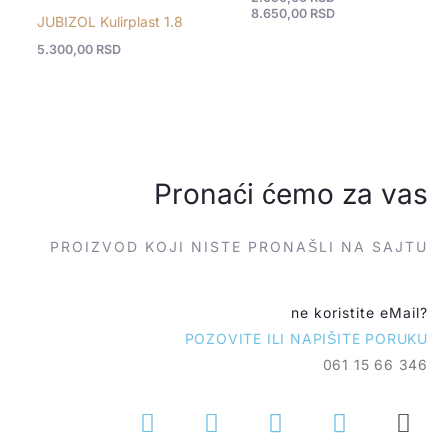
8.650,00
RSD
JUBIZOL Kulirplast 1.8
5.300,00
RSD
Pronaći ćemo za vas
PROIZVOD KOJI NISTE PRONAŠLI NA SAJTU
ne koristite eMail?
POZOVITE ILI NAPIŠITE PORUKU
061 15 66 346
P
C
V
W
E
h
o
i
h
n