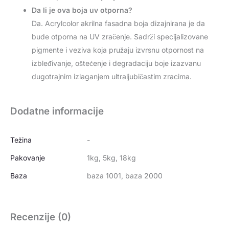
Da li je ova boja uv otporna?
Da. Acrylcolor akrilna fasadna boja dizajnirana je da
bude otporna na UV zračenje. Sadrži specijalizovane
pigmente i veziva koja pružaju izvrsnu otpornost na
izbleđivanje, oštećenje i degradaciju boje izazvanu
dugotrajnim izlaganjem ultraljubičastim zracima.
Dodatne informacije
Težina
-
Pakovanje
1kg, 5kg, 18kg
Baza
baza 1001, baza 2000
Recenzije (0)