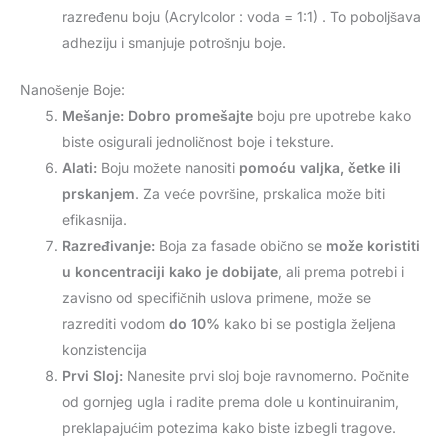
razređenu boju (Acrylcolor : voda = 1:1) . To poboljšava
adheziju i smanjuje potrošnju boje.
Nanošenje Boje:
Mešanje:
Dobro promešajte
boju pre upotrebe kako
biste osigurali jednoličnost boje i teksture.
Alati:
Boju možete nanositi
pomoću valjka, četke ili
prskanjem
. Za veće površine, prskalica može biti
efikasnija.
Razređivanje:
Boja za fasade obično se
može koristiti
u koncentraciji kako je dobijate
, ali prema potrebi i
zavisno od specifičnih uslova primene, može se
razrediti vodom
do 10%
kako bi se postigla željena
konzistencija
Prvi Sloj:
Nanesite prvi sloj boje ravnomerno. Počnite
od gornjeg ugla i radite prema dole u kontinuiranim,
preklapajućim potezima kako biste izbegli tragove.