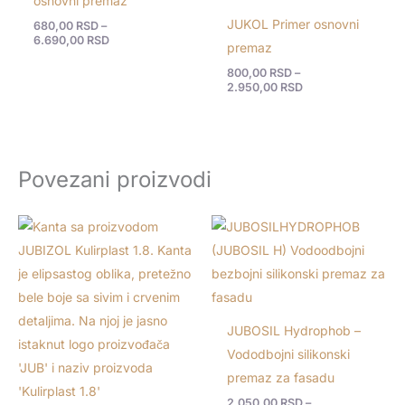
osnovni premaz
JUKOL Primer osnovni
680,00
RSD
–
6.690,00
RSD
premaz
800,00
RSD
–
2.950,00
RSD
Povezani proizvodi
Raspon
cena:
od
2.050,00 RSD
do
8.650,00 RSD
JUBOSIL Hydrophob –
Vododbojni silikonski
premaz za fasadu
2.050,00
RSD
–