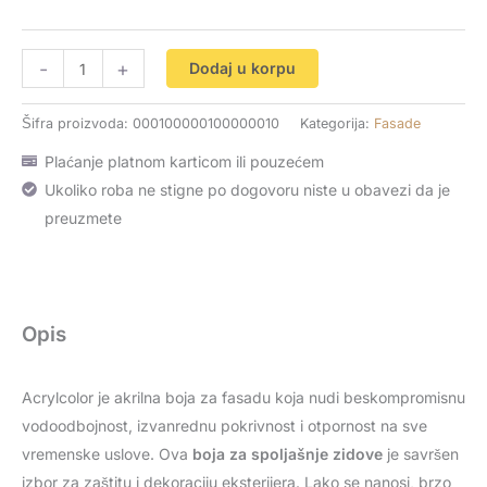
-
+
Dodaj u korpu
Šifra proizvoda:
000100000100000010
Kategorija:
Fasade
Plaćanje platnom karticom ili pouzećem
Ukoliko roba ne stigne po dogovoru niste u obavezi da je
preuzmete
Opis
Acrylcolor je akrilna boja za fasadu koja nudi beskompromisnu
vodoodbojnost, izvanrednu pokrivnost i otpornost na sve
vremenske uslove. Ova
boja za spoljašnje zidove
je savršen
izbor za zaštitu i dekoraciju eksterijera. Lako se nanosi, brzo