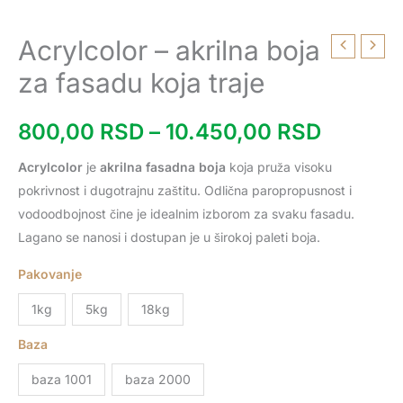
Acrylcolor – akrilna boja
Acrylcolor
Raspon
-
za fasadu koja traje
cena:
akrilna
boja
800,00
RSD
–
10.450,00
RSD
od
za
fasadu
800,00
Acrylcolor
je
akrilna fasadna boja
koja pruža visoku
koja
pokrivnost i dugotrajnu zaštitu. Odlična paropropusnost i
do
traje
vodoodbojnost čine je idealnim izborom za svaku fasadu.
količina
Lagano se nanosi i dostupan je u širokoj paleti boja.
10.450
Pakovanje
1kg
5kg
18kg
Baza
baza 1001
baza 2000