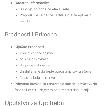
Dodatne Informacije:
Sušenje
na dodir za
oko 3 sata.
Preporučuje se
nanos u dva sloja
za optimalni
rezultat.
Prednosti i Primena
Ključne Prednosti:
visoka vodoodbojnost
odlična pokrivnost
dugotrajnost nijansi
dizajnirana je da bude otporna na UV zračenje
fasadne boje su perive
Primena:
Idealno za renoviranje fasada, osvežavanje
fasade i zaštitu objekata od atmosferskih uticaja.
Uputstvo za Upotrebu