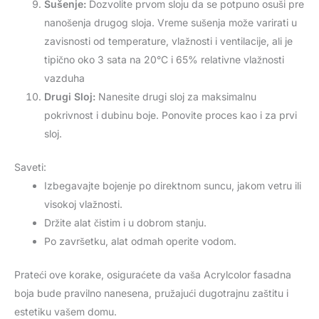
Sušenje:
Dozvolite prvom sloju da se potpuno osuši pre
nanošenja drugog sloja. Vreme sušenja može varirati u
zavisnosti od temperature, vlažnosti i ventilacije, ali je
tipično oko 3 sata na 20°C i 65% relativne vlažnosti
vazduha
Drugi Sloj:
Nanesite drugi sloj za maksimalnu
pokrivnost i dubinu boje. Ponovite proces kao i za prvi
sloj.
Saveti:
Izbegavajte bojenje po direktnom suncu, jakom vetru ili
visokoj vlažnosti.
Držite alat čistim i u dobrom stanju.
Po završetku, alat odmah operite vodom.
Prateći ove korake, osiguraćete da vaša Acrylcolor fasadna
boja bude pravilno nanesena, pružajući dugotrajnu zaštitu i
estetiku vašem domu.