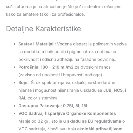
suši i otporna je na atmosferilije što je čini idealnim rešenjem
kako za amatere tako i za profesionalce.
Detaljne Karakteristike
Sastav i Materijali:
Vodena disperzija polimernih veziva
sa dodatkom finih punila i pigmenata za optimalnu
pokrivnost i odličnu adheziju na fasadne površine..
Potrošnja:
180 – 210 ml/m2
za dvoslojni nanos
(zavisno od upojnosti i hrapavosti podloge)
Boje:
Širok spektar nijansi, uključujući standardne
nijanse i mogućnost nijansiranja u skladu sa
JUB, NCS, i
RAL
color sistemima
Dostupna Pakovanja:
0.75l, 5l, 15l.
VOC Sadržaj (Isparljive Organske Komponente):
Manje od 32 g/l, što je
u skladu sa EU regulativama
o
VOC sadržaju, čineći ovu boju
ekološki prihvatljivom
.