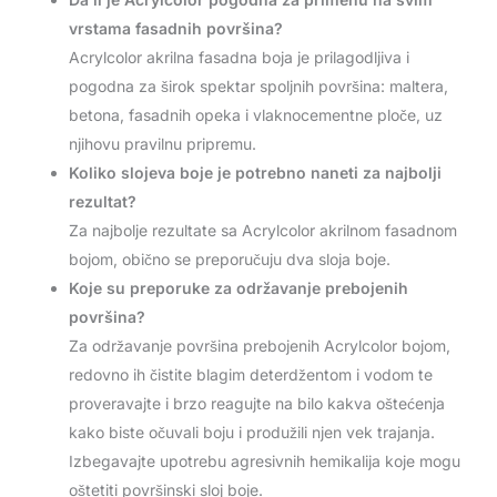
vrstama fasadnih površina?
Acrylcolor akrilna fasadna boja je prilagodljiva i
pogodna za širok spektar spoljnih površina: maltera,
betona, fasadnih opeka i vlaknocementne ploče, uz
njihovu pravilnu pripremu.
Koliko slojeva boje je potrebno naneti za najbolji
rezultat?
Za najbolje rezultate sa Acrylcolor akrilnom fasadnom
bojom, obično se preporučuju dva sloja boje.
Koje su preporuke za održavanje prebojenih
površina?
Za održavanje površina prebojenih Acrylcolor bojom,
redovno ih čistite blagim deterdžentom i vodom te
proveravajte i brzo reagujte na bilo kakva oštećenja
kako biste očuvali boju i produžili njen vek trajanja.
Izbegavajte upotrebu agresivnih hemikalija koje mogu
oštetiti površinski sloj boje.