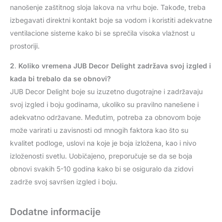
nanošenje zaštitnog sloja lakova na vrhu boje. Takođe, treba
izbegavati direktni kontakt boje sa vodom i koristiti adekvatne
ventilacione sisteme kako bi se sprečila visoka vlažnost u
prostoriji.
2
.
Koliko vremena JUB Decor Delight zadržava svoj izgled i
kada bi trebalo da se obnovi?
JUB Decor Delight boje su izuzetno dugotrajne i zadržavaju
svoj izgled i boju godinama, ukoliko su pravilno nanešene i
adekvatno održavane. Međutim, potreba za obnovom boje
može varirati u zavisnosti od mnogih faktora kao što su
kvalitet podloge, uslovi na koje je boja izložena, kao i nivo
izloženosti svetlu. Uobičajeno, preporučuje se da se boja
obnovi svakih 5-10 godina kako bi se osiguralo da zidovi
zadrže svoj savršen izgled i boju.
Dodatne informacije