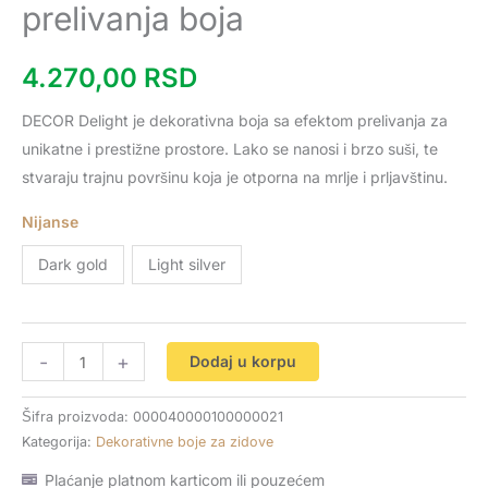
prelivanja boja
dekorativna
boja
4.270,00
RSD
sa
efektom
DECOR Delight je dekorativna boja sa efektom prelivanja za
prelivanja
unikatne i prestižne prostore. Lako se nanosi i brzo suši, te
boja
stvaraju trajnu površinu koja je otporna na mrlje i prljavštinu.
količina
Nijanse
Dark gold
Light silver
-
+
Dodaj u korpu
Šifra proizvoda:
000040000100000021
Kategorija:
Dekorativne boje za zidove
Plaćanje platnom karticom ili pouzećem