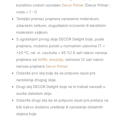
koristimo vodom razređen
Decor Primer
(Decor Primer :
voda = 1 : 1)
Temeljni premaz prajmera nanesemo molerskom,
zidarskim četkom, dugodlakim krznenim ili tekstilnim
molerskim valjkom
S ugradnjom prvog sloja DECOR Delight boje, posle
prajmera, možemo početi u normalnim uslovima (T =
+20 ºC, rel. vl. vazduha = 65 %) 6 sati nakon nanosa
prajmera od
AKRIL emulzije
, odnosno 12 sati nakon
nanosa prajmera
Decor Primer
Ostavite prvi sloj boje da se potpuno osuši pre
nanošenja drugog sloja
Drugi sloj DECOR Delight boje ne bi trebali nanositi u
suviše debelom sloju
Ostavite drugi sloj da se potpuno osuši pre prelaza na
bilo kakvo dodatno uređenje ili nanošenje dodatnih
slojeva boje