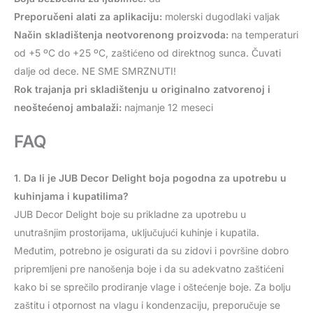
Preporučeni alati za aplikaciju:
molerski dugodlaki valjak
Način skladištenja neotvorenong proizvoda:
na temperaturi
od +5 ºC do +25 ºC, zaštićeno od direktnog sunca. Čuvati
dalje od dece. NE SME SMRZNUTI!
Rok trajanja pri skladištenju u originalno zatvorenoj i
neoštećenoj ambalaži:
najmanje 12 meseci
FAQ
1
.
Da li je JUB Decor Delight boja pogodna za upotrebu u
kuhinjama i kupatilima?
JUB Decor Delight boje su prikladne za upotrebu u
unutrašnjim prostorijama, uključujući kuhinje i kupatila.
Međutim, potrebno je osigurati da su zidovi i površine dobro
pripremljeni pre nanošenja boje i da su adekvatno zaštićeni
kako bi se sprečilo prodiranje vlage i oštećenje boje. Za bolju
zaštitu i otpornost na vlagu i kondenzaciju, preporučuje se