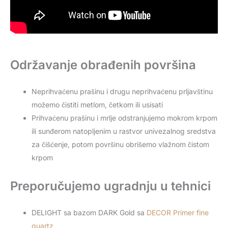
Održavanje obrađenih površina
Neprihvaćenu prašinu i drugu neprihvaćenu prljavštinu
možemo čistiti metlom, četkom ili usisati
Prihvaćenu prašinu i mrlje odstranjujemo mokrom krpom
ili sunđerom natopljenim u rastvor univezalnog sredstva
za čišćenje, potom površinu obrišemo vlažnom čistom
krpom
Preporučujemo ugradnju u tehnici
DELIGHT sa bazom DARK Gold sa
DECOR Primer fine
quartz