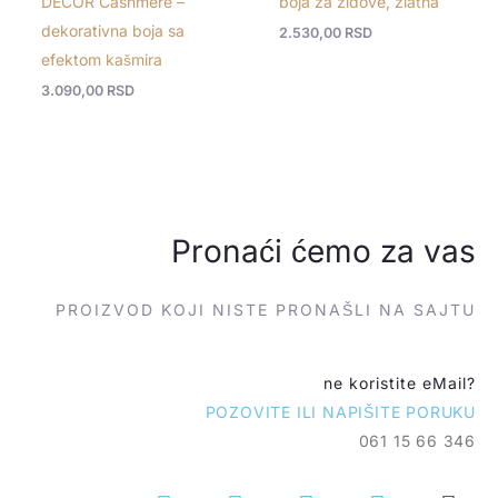
DECOR Cashmere –
boja za zidove, zlatna
dekorativna boja sa
2.530,00
RSD
efektom kašmira
3.090,00
RSD
Pronaći ćemo za vas
PROIZVOD KOJI NISTE PRONAŠLI NA SAJTU
ne koristite eMail?
POZOVITE ILI NAPIŠITE PORUKU
061 15 66 346
P
C
V
W
E