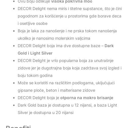
Ovu boju odlikuje
visoka pokrivna moć
DECOR Delight nema miris i štetne supstance, što je čini
pogodnom za korišćenje u prostorima gde borave deca
i osetljive osobe
Boja je laka za nanošenje i ne prska tokom nanošenja
ukoliko je nanosimo molerskim valjcima
DECOR Delight boja ima dve dostupne baze –
Dark
Gold i Light Silver
DECOR Delight je vrlo popularna boja za unutrašnje
zidove jer je dugotrajna boja koja zadržava svoj izgled i
boju tokom godina
Može se koristiti na različitim podlogama, uključujući
gipsane ploče, beton i malterisane zidove
DECOR Delight boja je
otporna na mokro brisanje
Dark Gold baza je dostupna u 12 nijansi, a baza Light
Silver je dostupna u 20 nijansi