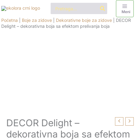
Pređi
Search
for:
na
Meni
sadržaj
Početna
|
Boje za zidove
|
Dekorativne boje za zidove
|
DECOR
Delight – dekorativna boja sa efektom prelivanja boja
DECOR Delight –
DECOR
Delight
dekorativna boja sa efektom
-