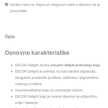
Ukoliko roba ne stigne po dogovoru niste u obavezi da je
preuzmete
Opis
Osnovne karakteristike
DECOR Delight stvara
vizuelni efekat prelivanja boja
DECOR Delight je premaz na bazi akrilne disperzije,
obogaćen posebnim punilima, aditivima i pigmentima
visokog kvaliteta
Visokokvalitetna boja za unutrašnje zidove
DECOR Delight boja je veoma otporna na prljavštinu,
mrlje i habanje