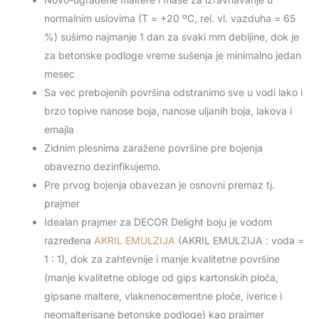
normalnim uslovima (T = +20 ºC, rel. vl. vazduha = 65
%) sušimo najmanje 1 dan za svaki mm debljine, dok je
za betonske podloge vreme sušenja je minimalno jedan
mesec
Sa već prebojenih površina odstranimo sve u vodi lako i
brzo topive nanose boja, nanose uljanih boja, lakova i
emajla
Zidnim plesnima zaražene površine pre bojenja
obavezno dezinfikujemo.
Pre prvog bojenja obavezan je osnovni premaz tj.
prajmer
Idealan prajmer za DECOR Delight boju je vodom
razređena
AKRIL EMULZIJA
(AKRIL EMULZIJA : voda =
1 : 1), dok za zahtevnije i manje kvalitetne površine
(manje kvalitetne obloge od gips kartonskih ploča,
gipsane maltere, vlaknenocementne ploče, iverice i
neomalterisane betonske podloge) kao prajmer