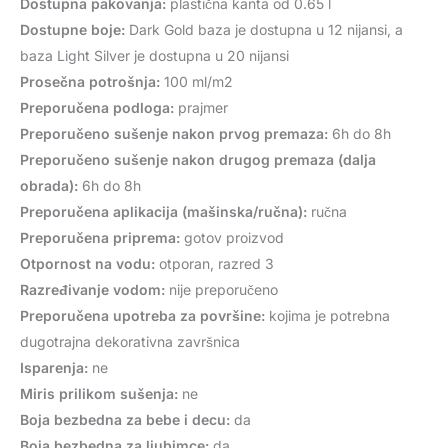
Dostupna pakovanja:
plastična kanta od 0.65 l
Dostupne boje:
Dark Gold baza je dostupna u 12 nijansi, a
baza Light Silver je dostupna u 20 nijansi
Prosečna potrošnja:
100 ml/m2
Preporučena podloga:
prajmer
Preporučeno sušenje nakon prvog premaza:
6h do 8h
Preporučeno sušenje nakon drugog premaza (dalja
obrada):
6h do 8h
Preporučena aplikacija (mašinska/ručna):
ručna
Preporučena priprema:
gotov proizvod
Otpornost na vodu:
otporan, razred 3
Razređivanje vodom:
nije preporučeno
Preporučena upotreba za površine:
kojima je potrebna
dugotrajna dekorativna završnica
Isparenja:
ne
Miris prilikom sušenja:
ne
Boja bezbedna za bebe i decu:
da
Boja bezbedna za ljubimce:
da