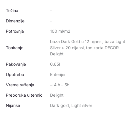
Težina
-
Dimenzije
-
Potrošnja
100 ml/m2
baza Dark Gold u 12 nijansi, baza Light
Toniranje
Silver u 20 nijansi, ton karta DECOR
Delight
Pakovanje
0.65l
Upotreba
Enterijer
Vreme sušenja
~ 4 h – 5h
Preporuka u tehnici
Delight
Nijanse
Dark gold, Light silver