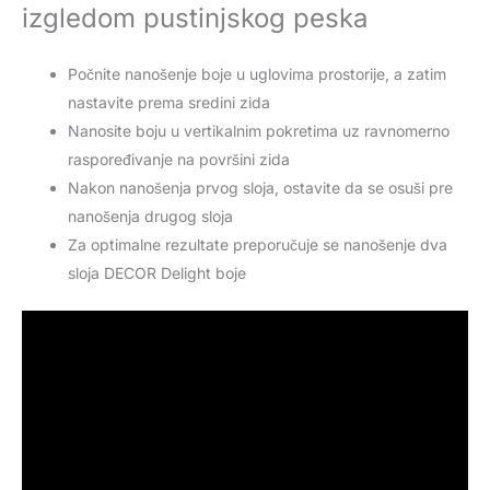
Počnite nanošenje boje u uglovima prostorije, a zatim
nastavite prema sredini zida
Nanosite boju u vertikalnim pokretima uz ravnomerno
raspoređivanje na površini zida
Nakon nanošenja prvog sloja, ostavite da se osuši pre
nanošenja drugog sloja
Za optimalne rezultate preporučuje se nanošenje dva
sloja DECOR Delight boje