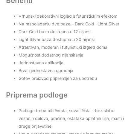
Benefiti
Vrhunski dekorativni izgled s futurističkim efektom
Na raspolaganju dve baze – Dark Gold i Light Silver
Dark Gold baza dostupna u 12 nijansi
Light Silver baza dostupna u 20 nijansi
Atraktivan, moderan i futuristički izgled doma
Mogućnost dodatnog nijansiranja
Jednostavna aplikacija
Brza i jednostavna ugradnja
Gotov proizvod pripremljen za upotrebu
Priprema podloge
Podloga treba biti čvrsta, suva i čista – bez slabo
vezanih delova, prašine, ostataka oplatnih ulja, masti i
druge prljavštine
Novo-ugrađene maltere i mase za izravnavanje u