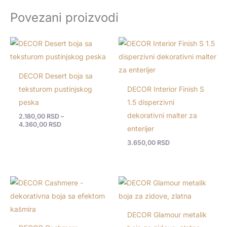
Povezani proizvodi
Raspon
cena:
od
2.180,00 RSD
do
DECOR Desert boja sa
4.360,00 RSD
teksturom pustinjskog
DECOR Interior Finish S
peska
1.5 disperzivni
dekorativni malter za
2.180,00
RSD
–
4.360,00
RSD
enterijer
3.650,00
RSD
DECOR Glamour metalik